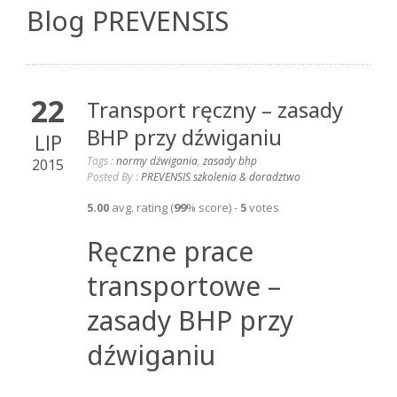
Blog PREVENSIS
22
Transport ręczny – zasady
BHP przy dźwiganiu
LIP
Tags :
normy dźwigania
,
zasady bhp
2015
Posted By :
PREVENSIS szkolenia & doradztwo
5.00
avg. rating (
99
% score) -
5
votes
Ręczne prace
transportowe –
zasady BHP przy
dźwiganiu