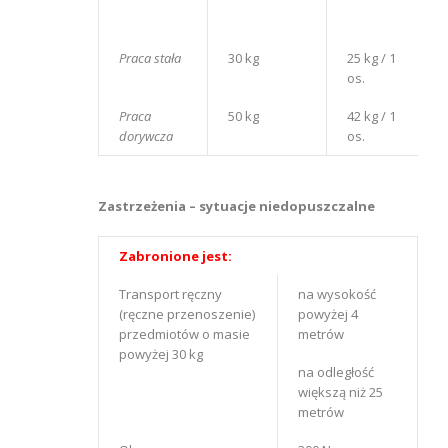
Praca stała
30 kg
25 kg / 1
os.
Praca
50 kg
42 kg / 1
dorywcza
os.
Zastrzeżenia – sytuacje niedopuszczalne
Zabronione jest:
Transport ręczny
na wysokość
(ręczne przenoszenie)
powyżej 4
przedmiotów o masie
metrów
powyżej 30 kg
na odległość
większą niż 25
metrów